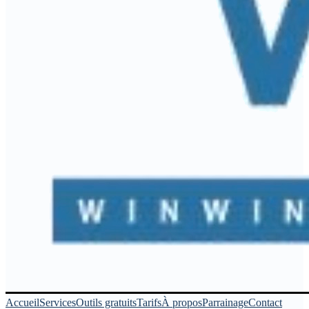
Accueil
Services
Outils gratuits
Tarifs
À propos
Parrainage
Contact